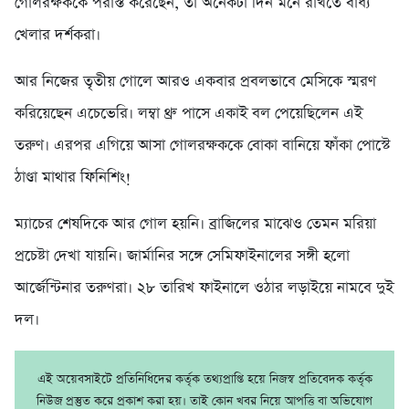
গোলরক্ষককে পরাস্ত করেছেন, তা অনেকটা দিন মনে রাখতে বাধ্য
খেলার দর্শকরা।
আর নিজের তৃতীয় গোলে আরও একবার প্রবলভাবে মেসিকে স্মরণ
করিয়েছেন এচেভেরি। লম্বা থ্রু পাসে একাই বল পেয়েছিলেন এই
তরুণ। এরপর এগিয়ে আসা গোলরক্ষককে বোকা বানিয়ে ফাঁকা পোস্টে
ঠাণ্ডা মাথার ফিনিশিং!
ম্যাচের শেষদিকে আর গোল হয়নি। ব্রাজিলের মাঝেও তেমন মরিয়া
প্রচেষ্টা দেখা যায়নি। জার্মানির সঙ্গে সেমিফাইনালের সঙ্গী হলো
আর্জেন্টিনার তরুণরা। ২৮ তারিখ ফাইনালে ওঠার লড়াইয়ে নামবে দুই
দল।
এই অয়েবসাইটে প্রতিনিধিদের কর্তৃক তথ্যপ্রাপ্তি হয়ে নিজস্ব প্রতিবেদক কর্তৃক
নিউজ প্রস্তুত করে প্রকাশ করা হয়। তাই কোন খবর নিয়ে আপত্তি বা অভিযোগ