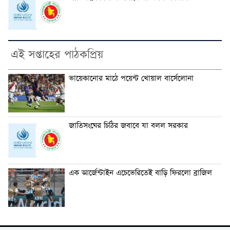
এই সপ্তাহের পাঠকপ্রিয়
ভায়েকানোর মাঠে পয়েন্ট খোয়াল বার্সেলোনা
জাতিসংঘের চিঠির জবাবে যা বলল সরকার
এক আর্জেন্টাইন এচেভেরিতেই বাড়ি ফিরলো ব্রাজিল