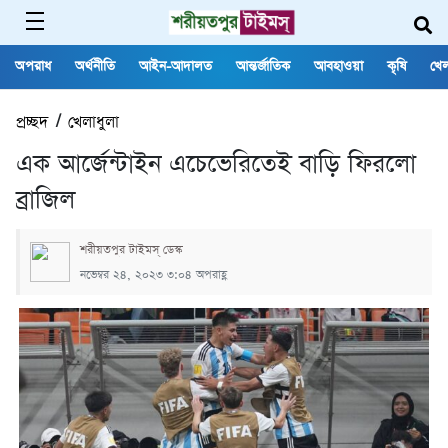
অপরাধ
অর্থনীতি
আইন-আদালত
আন্তর্জাতিক
আবহাওয়া
কৃষি
খেল
প্রচ্ছদ
/
খেলাধুলা
এক আর্জেন্টাইন এচেভেরিতেই বাড়ি ফিরলো
ব্রাজিল
শরীয়তপুর টাইমস্ ডেস্ক
নভেম্বর ২৪, ২০২৩ ৩:০৪ অপরাহ্ণ