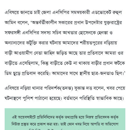
এবিষয়ে জানতে চাই জেলা এনসিপির সমন্বয়কারী এডভোকেট রুহুল
আমিন বলেন, ‘অন্তর্বর্তীকালীন সকারের প্রধান উপদেষ্টার যুক্তরাষ্ট্রের
সফরসঙ্গী এনসিপির সদস্য সচিব আখতার হোসেনকে হেনস্তা ও
অন্যান্যদের কটুক্তি করার ঘটনায় আমাদের শরীয়তপুরের নড়িয়ায়
বাড়ী আওয়ামীগ নেতা জাহিদ জড়িত আছে তার প্রতিবাদে আমরা ওর
বাড়ীতে এসেছিলাম, কিন্তু বাড়ীতে কেউ না থাকায় বাড়ীর প্রধান ফটকে
ডিম ছুড়ে প্রতিবাদ করেছি। আমাদের সাথে স্থানীয় ছাত্র-জনতাও ছিল।’
এবিষয়ে নড়িয়া থানার পরিদর্শক(তদন্ত) সুকান্ত দত্ত বলেন, খবর পেয়ে
ঘটনাস্থলে পুলিশ পাঠানো হয়েছে। বর্তমানে পরিস্থিতি স্বাভাবিক আছে।
এই অয়েবসাইটে প্রতিনিধিদের কর্তৃক তথ্যপ্রাপ্তি হয়ে নিজস্ব প্রতিবেদক কর্তৃক
নিউজ প্রস্তুত করে প্রকাশ করা হয়। তাই কোন খবর নিয়ে আপত্তি বা অভিযোগ