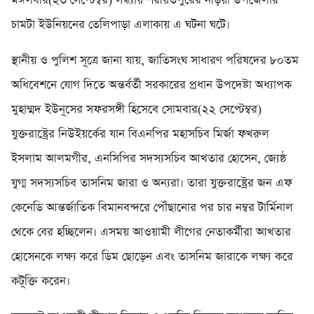
মঙ্গলবার(২৩ সেপ্টেম্বর) সন্ধ্যায় শরীয়তপুরের নড়িয়া উপজেলার
চামটা ইউনিয়নের তেলিপাড়া এলাকায় এ ঘটনা ঘটে।
স্থানীয় ও পুলিশ সূত্রে জানা যায়, জাতিসংঘ সাধারণ পরিষদের ৮০তম
অধিবেশনে যোগ দিতে অন্তর্বর্তী সরকারের প্রধান উপদেষ্টা অধ্যাপক
মুহাম্মদ ইউনূসের সফরসঙ্গী হিসেবে সোমবার(২২ সেপ্টেম্বর)
যুক্তরাষ্ট্রের নিউইয়র্কের যান বিএনপির মহাসচিব মির্জা ফখরুল
ইসলাম আলমগীর, এনসিপির সদস্যসচিব আখতার হোসেন, জ্যেষ্ঠ
যুগ্ম সদস্যসচিব তাসনিম জারা ও অন্যরা। তারা যুক্তরাষ্ট্রের জন এফ
কেনেডি আন্তর্জাতিক বিমানবন্দরে পৌঁছানোর পর চার নম্বর টার্মিনাল
থেকে বের হচ্ছিলেন। এসময় আওয়ামী লীগের নেতাকর্মীরা আখতার
হোসেনকে লক্ষ্য করে ডিম ছোড়েন এবং তাসনিম জারাকে লক্ষ্য করে
কটূক্তি করেন।