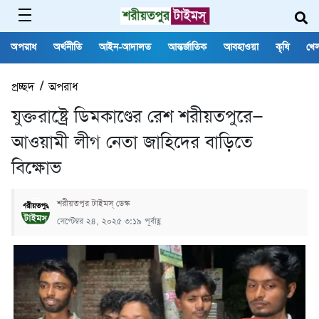
অপরাধ
অর্থনীতি
আইন-আদালত
আন্তর্জাতিক
আবহাওয়া
কৃষি
খেল
প্রচ্ছদ
/
অপরাধ
যুক্তরাষ্ট্রে ডিমকাণ্ডের রেশ শরীয়তপুরে—
আওয়ামী লীগ নেতা জাহিদের বাড়িতে
বিক্ষোভ
শরীয়তপুর টাইমস্ ডেস্ক
সেপ্টেম্বর ২৪, ২০২৫ ৩:১৯ পূর্বাহ্ণ