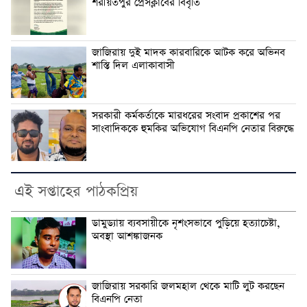
শরীয়তপুর প্রেসক্লাবের বিবৃতি
জাজিরায় দুই মাদক কারবারিকে আটক করে অভিনব
শাস্তি দিল এলাকাবাসী
সরকারী কর্মকর্তাকে মারধরের সংবাদ প্রকাশের পর
সাংবাদিককে হুমকির অভিযোগ বিএনপি নেতার বিরুদ্ধে
এই সপ্তাহের পাঠকপ্রিয়
ডামুড্যায় ব্যবসায়ীকে নৃশংসভাবে পুড়িয়ে হত্যাচেষ্টা,
অবস্থা আশঙ্কাজনক
জাজিরায় সরকারি জলমহাল থেকে মাটি লুট করছেন
বিএনপি নেতা